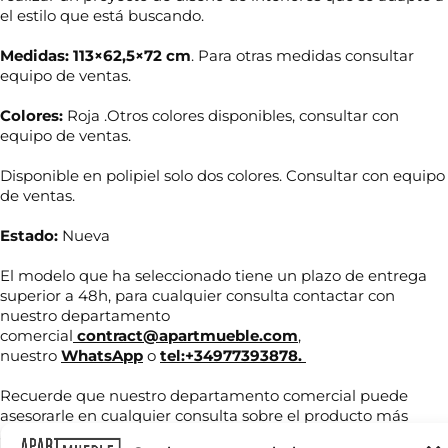
el estilo que está buscando.
Medidas: 113×62,5×72 cm
. Para otras medidas consultar
equipo de ventas.
Colores:
Roja .Otros colores disponibles, consultar con
equipo de ventas.
Disponible en polipiel solo dos colores. Consultar con equipo
de ventas.
Estado:
Nueva
El modelo que ha seleccionado tiene un plazo de entrega
N
superior a 48h, para cualquier consulta contactar con
o
nuestro departamento
m
b
comercial
contract@apartmueble.com
,
r
nuestro
WhatsApp
o
tel:+34977393878.
T
e
e
*
Recuerde que nuestro departamento comercial puede
l
é
asesorarle en cualquier consulta sobre el producto más
f
adecuado para su proyecto tanto en precio como
C