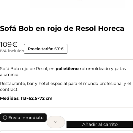
Sofá Bob en rojo de Resol Horeca
109
€
Precio tarifa:
691€
IVA incluido
Sofá Bob rojo de Resol, en
polietileno
rotomoldeado y patas
aluminio.
Restaurante, bar y hotel especial para el mundo profesional y el
contract.
Medidas: 113×62,5×72 cm
🕦 Envío inmediato
Añadir al carrito