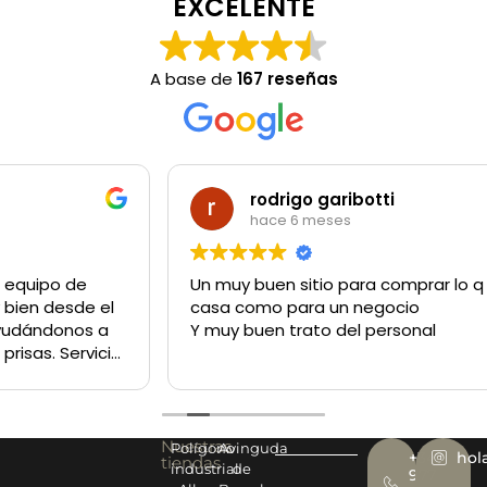
EXCELENTE
A base de
167 reseñas
rodrigo garibotti
hace 6 meses
Un muy buen sitio para comprar lo q sea tanto para la
casa como para un negocio
Y muy buen trato del personal
Nuestras
Polígono
Avinguda
+34
hol
tiendas
industrial
de
977