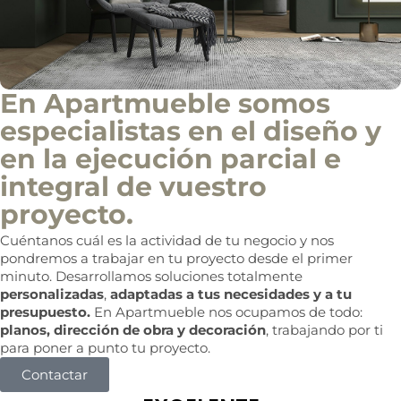
c
o
m
e
r
c
En Apartmueble somos
i
a
especialistas en el diseño y
l
en la ejecución parcial e
integral de vuestro
proyecto.
Cuéntanos cuál es la actividad de tu negocio y nos
pondremos a trabajar en tu proyecto desde el primer
minuto. Desarrollamos soluciones totalmente
personalizadas
,
adaptadas a tus necesidades y a tu
presupuesto.
En Apartmueble nos ocupamos de todo:
planos, dirección de obra y decoración
, trabajando por ti
para poner a punto tu proyecto.
Contactar