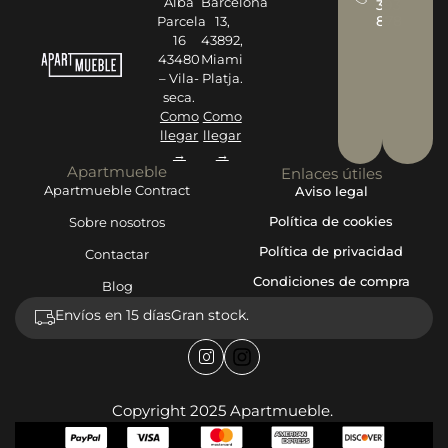
Alba
Barcelona
393
878
Parcela
13,
16
43892,
43480
Miami
– Vila-
Platja.
seca.
Como
Como
llegar
llegar
→
→
Apartmueble
Enlaces útiles
Apartmueble Contract
Aviso legal
Política de cookies
Sobre nosotros
Política de privacidad
Contactar
Condiciones de compra
Blog
Envíos en 15 días
Gran stock.
Copyright 2025 Apartmueble.