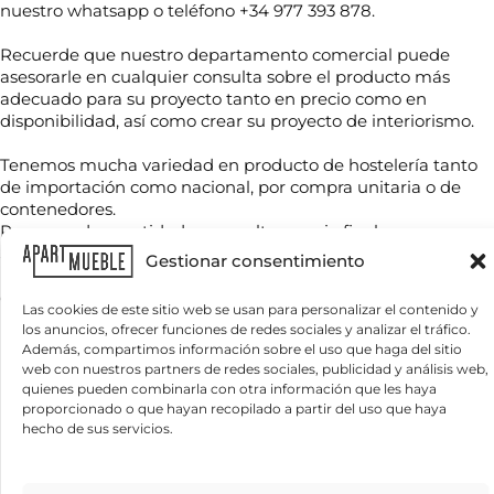
nuestro whatsapp o teléfono +34 977 393 878.
Recuerde que nuestro departamento comercial puede
N
asesorarle en cualquier consulta sobre el producto más
o
adecuado para su proyecto tanto en precio como en
m
disponibilidad, así como crear su proyecto de interiorismo.
b
r
T
Tenemos mucha variedad en producto de hostelería tanto
e
e
*
de importación como nacional, por compra unitaria o de
l
contenedores.
é
Para grandes cantidades consultar precio final.
f
C
Se envía muestras a cargo del comprador.
o
Gestionar consentimiento
o
n
Iva , tasas y transporte no incluido. Consultar con nuestro
r
o
departamento.
r
Las cookies de este sitio web se usan para personalizar el contenido y
*
Precio para unidades sueltas: precio de tarifa.
e
los anuncios, ofrecer funciones de redes sociales y analizar el tráfico.
¿
o
Además, compartimos información sobre el uso que haga del sitio
Q
e
web con nuestros partners de redes sociales, publicidad y análisis web,
Productos relacionados
u
l
quienes pueden combinarla con otra información que les haya
é
e
proporcionado o que hayan recopilado a partir del uso que haya
n
c
hecho de sus servicios.
e
t
c
r
e
ó
s