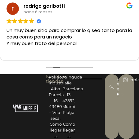
rodrigo garibotti
hace 6 meses
Un muy buen sitio para comprar lo q sea tanto para la
casa como para un negocio
Y muy buen trato del personal
Nuestras
Polígono
Avinguda
+34
hol
tiendas
industrial
de
977
Alba
Barcelona
393
878
Parcela
13,
16
43892,
43480
Miami
– Vila-
Platja.
seca.
Como
Como
llegar
llegar
→
→