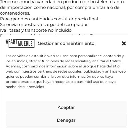
e
Tenemos mucha variedad en producto de hostelería tanto
m
c
de importación como nacional, por compra unitaria o de
b
e
contenedores.
r
s
T
Para grandes cantidades consultar precio final.
e
i
e
*
Se envía muestras a cargo del comprador.
t
l
a
Iva , tasas y transporte no incluido.
é
s
Precio para unidades sueltas: precio de tarifa.
f
T
C
o
Gestionar consentimiento
e
o
n
l
Productos relacionados
r
o
é
r
Las cookies de este sitio web se usan para personalizar el contenido y
*
f
e
los anuncios, ofrecer funciones de redes sociales y analizar el tráfico.
¿
o
o
Además, compartimos información sobre el uso que haga del sitio
Q
n
e
web con nuestros partners de redes sociales, publicidad y análisis web,
u
o
l
quienes pueden combinarla con otra información que les haya
é
e
proporcionado o que hayan recopilado a partir del uso que haya
n
c
hecho de sus servicios.
e
t
c
r
e
ó
s
n
Información básica sobre protección de datos
Aceptar
i
i
Responsable del tratamiento:
APARTMUEBLE, S.L.
Finalidad del
t
tratamiento:
Gestionar las consultas planteadas y, si el usuario/a lo
c
a
autoriza, enviar newsletters, comunicaciones comerciales y promociones.
o
Denegar
Legitimación del tratamiento:
Interés legítimo y consentimiento del
s
*
interesado/a.
Conservación de los datos:
Se conservarán mientras exista
s