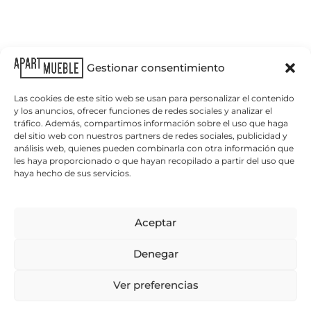
Gestionar consentimiento
Las cookies de este sitio web se usan para personalizar el contenido
y los anuncios, ofrecer funciones de redes sociales y analizar el
tráfico. Además, compartimos información sobre el uso que haga
del sitio web con nuestros partners de redes sociales, publicidad y
análisis web, quienes pueden combinarla con otra información que
les haya proporcionado o que hayan recopilado a partir del uso que
haya hecho de sus servicios.
Nuestras
Polígono
Avinguda
+34
hol
tiendas
industrial
de
977
Alba
Barcelona
393
Aceptar
878
Parcela
13,
16
43892,
Denegar
43480
Miami
– Vila-
Platja.
Ver preferencias
seca.
Como
Como