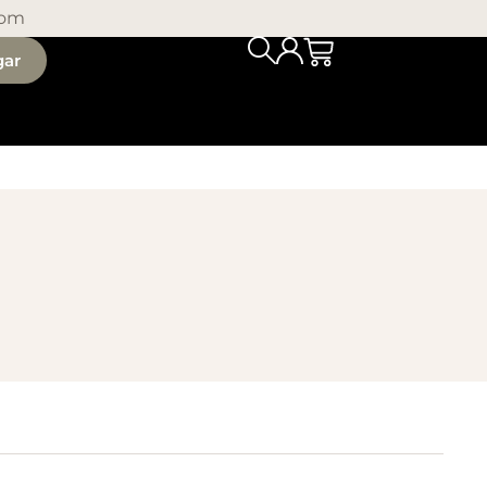
com
gar