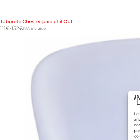
Taburete Chester para chil Out
111
€
-
152
€
IVA incluido
Las
anu
com
par
con